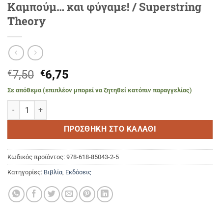
Καμπούμ… και φύγαμε! / Superstring
Theory
Original
Η
€
7,50
€
6,75
price
τρέχουσα
Σε απόθεμα (επιπλέον μπορεί να ζητηθεί κατόπιν παραγγελίας)
was:
τιμή
Καμπούμ... και φύγαμε! / Superstring Theory ποσότητα
€7,50.
είναι:
€6,75.
ΠΡΟΣΘΉΚΗ ΣΤΟ ΚΑΛΆΘΙ
Κωδικός προϊόντος:
978-618-85043-2-5
Κατηγορίες:
Βιβλία
,
Εκδόσεις