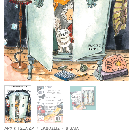
ΑΡΧΙΚΉ ΣΕΛΊΔΑ
/
ΕΚΔΌΣΕΙΣ
/
ΒΙΒΛΊΑ